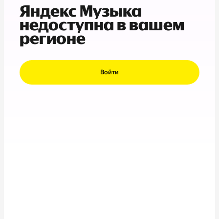
Яндекс Музыка
недоступна в вашем
регионе
Войти