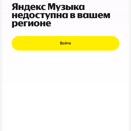
Яндекс Музыка
недоступна в вашем
регионе
Войти