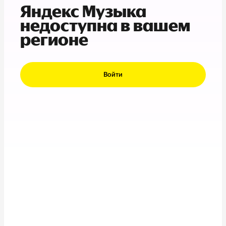
Яндекс Музыка
недоступна в вашем
регионе
Войти