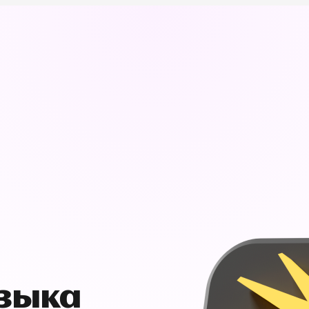
узыка