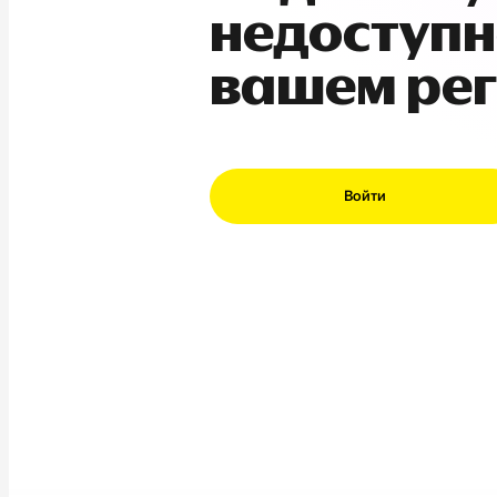
недоступн
вашем ре
Войти