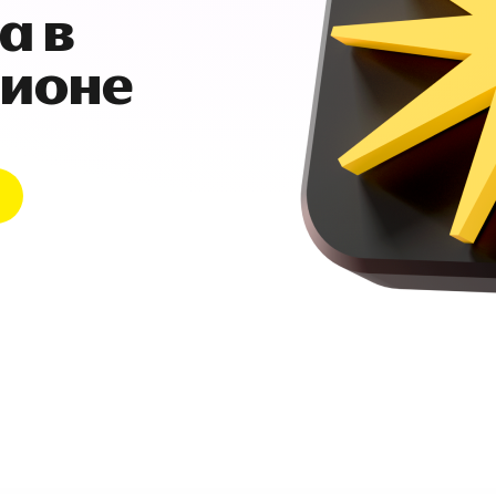
а в
гионе