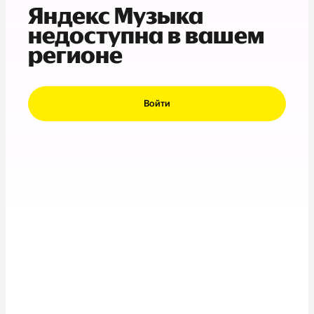
Яндекс Музыка
недоступна в вашем
регионе
Войти