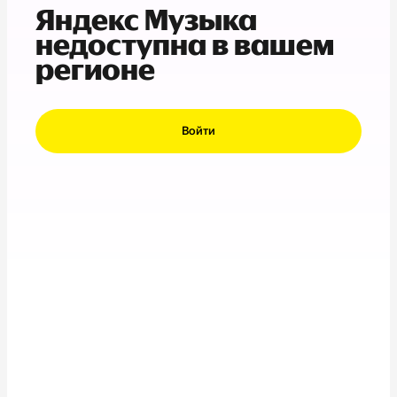
Яндекс Музыка
недоступна в вашем
регионе
Войти