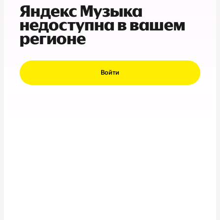
Яндекс Музыка
недоступна в вашем
регионе
Войти