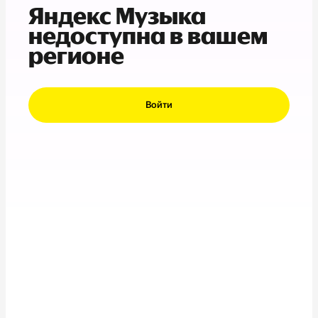
Яндекс Музыка
недоступна в вашем
регионе
Войти