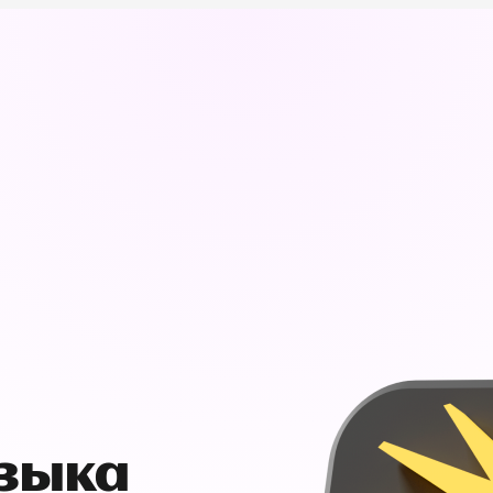
узыка