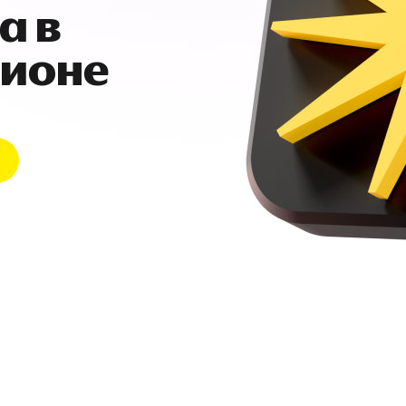
а в
гионе