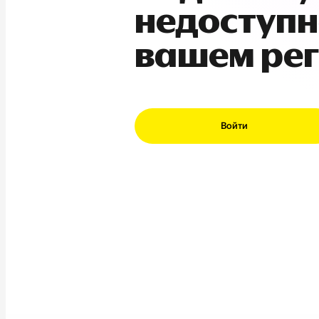
недоступн
вашем ре
Войти