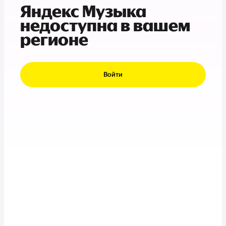
Яндекс Музыка
недоступна в вашем
регионе
Войти