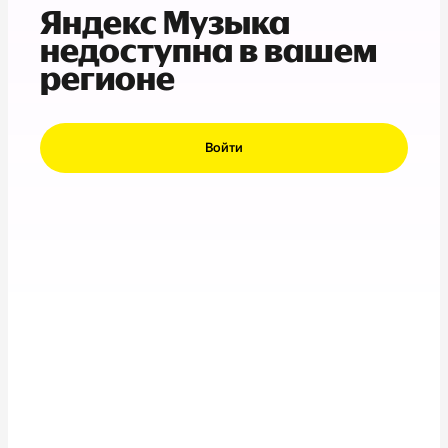
Яндекс Музыка
недоступна в вашем
регионе
Войти