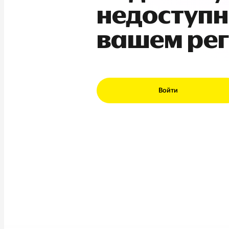
недоступн
вашем ре
Войти