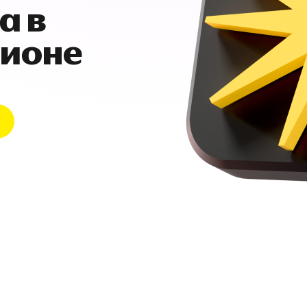
а в
гионе