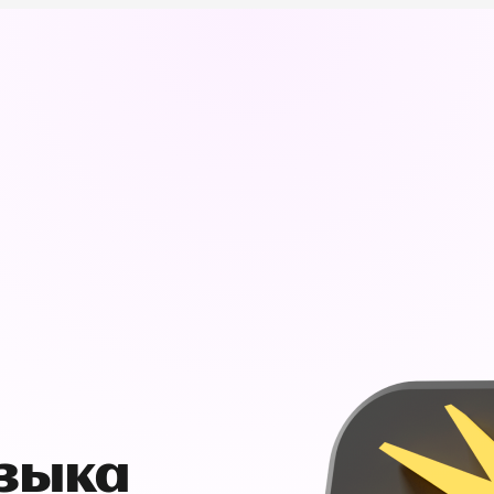
узыка