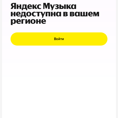
Яндекс Музыка
недоступна в вашем
регионе
Войти