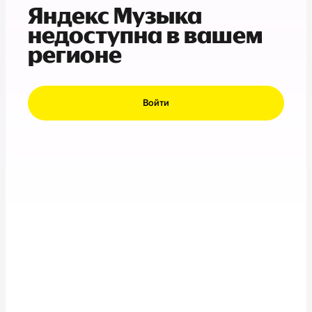
Яндекс Музыка
недоступна в вашем
регионе
Войти