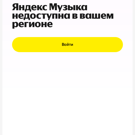
Яндекс Музыка
недоступна в вашем
регионе
Войти