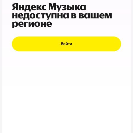
Яндекс Музыка
недоступна в вашем
регионе
Войти