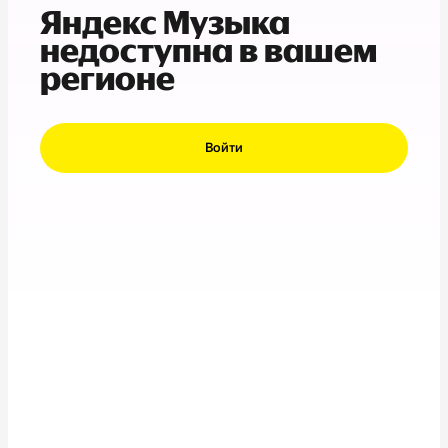
Яндекс Музыка
недоступна в вашем
регионе
Войти