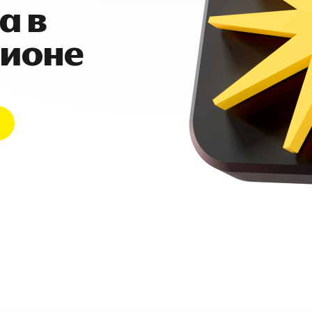
а в
гионе