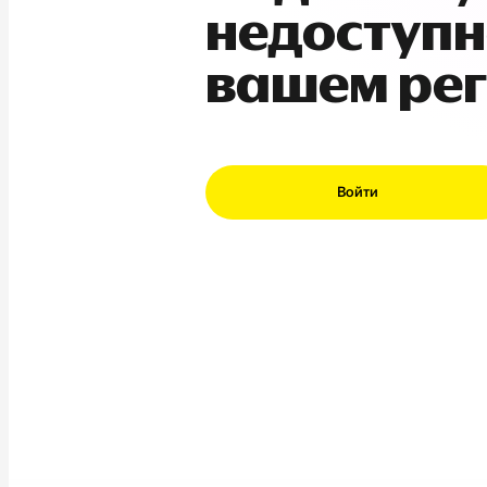
недоступн
вашем ре
Войти