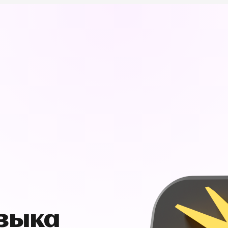
узыка