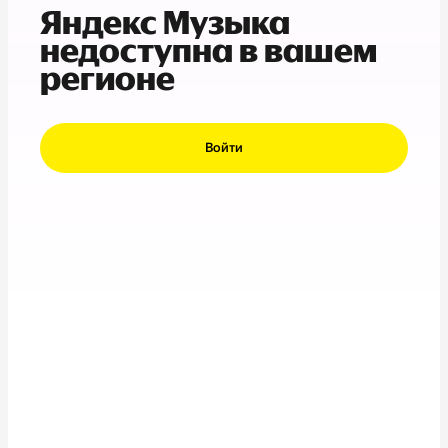
Яндекс Музыка
недоступна в вашем
регионе
Войти