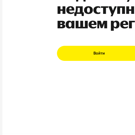
недоступн
вашем ре
Войти