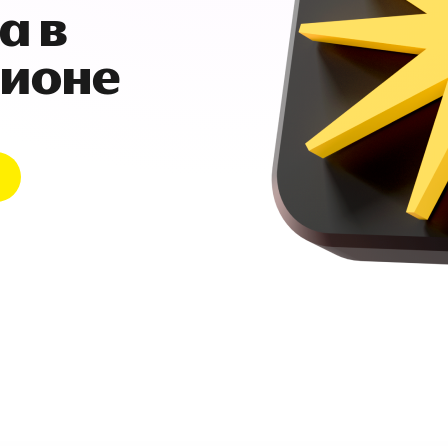
а в
гионе