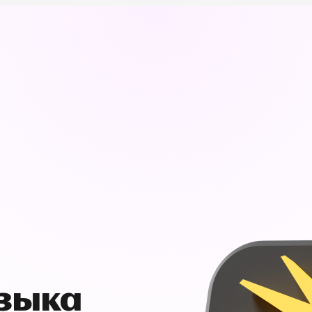
узыка