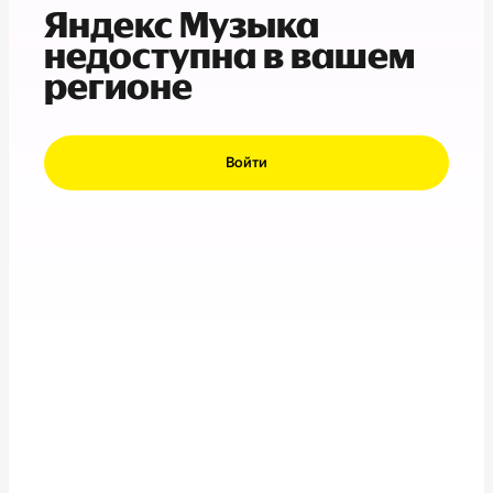
Яндекс Музыка
недоступна в вашем
регионе
Войти