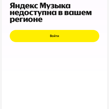
Яндекс Музыка
недоступна в вашем
регионе
Войти