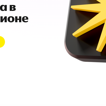
а в
гионе