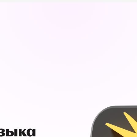
узыка