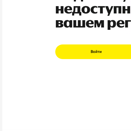
недоступн
вашем ре
Войти