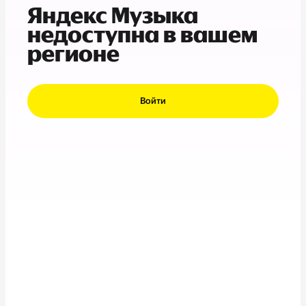
Яндекс Музыка
недоступна в вашем
регионе
Войти