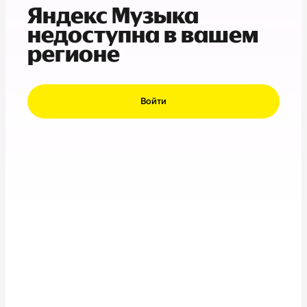
Яндекс Музыка
недоступна в вашем
регионе
Войти