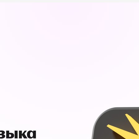
узыка