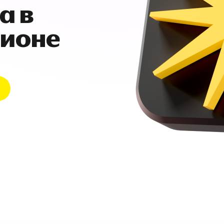
а в
гионе