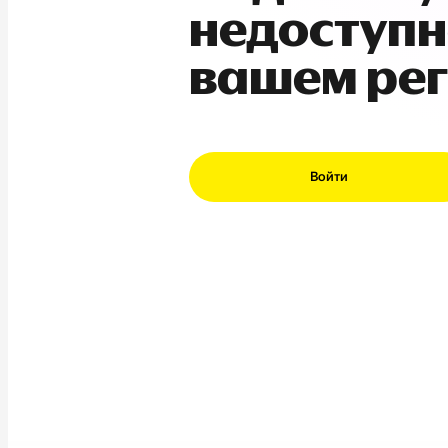
недоступн
вашем ре
Войти