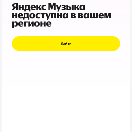
Яндекс Музыка
недоступна в вашем
регионе
Войти