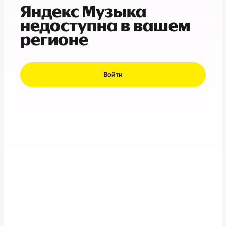
Яндекс Музыка
недоступна в вашем
регионе
Войти