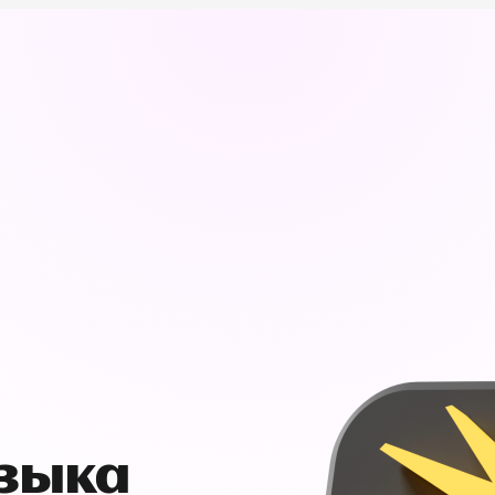
узыка