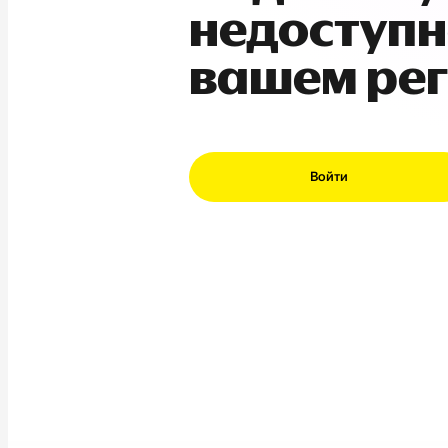
недоступн
вашем ре
Войти