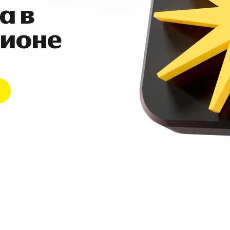
а в
гионе