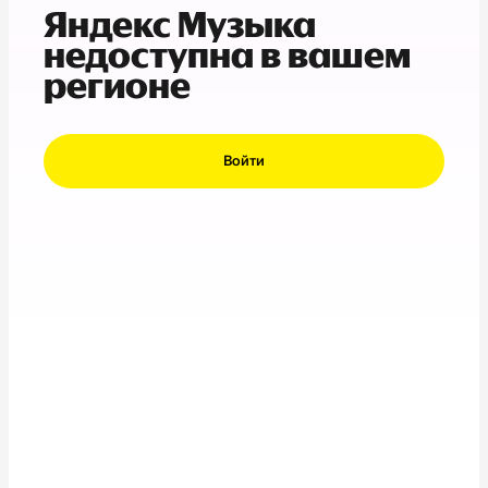
Яндекс Музыка
недоступна в вашем
регионе
Войти