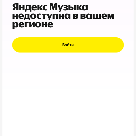
Яндекс Музыка
недоступна в вашем
регионе
Войти