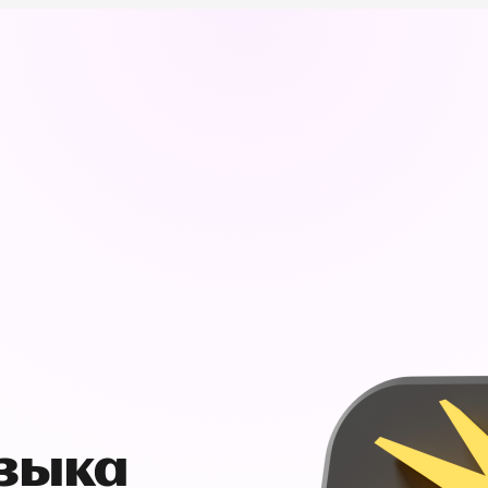
узыка