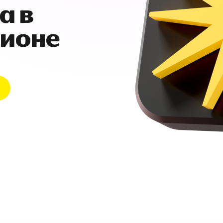
а в
гионе