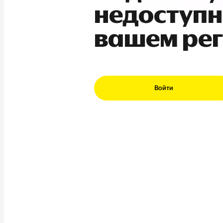
недоступн
вашем ре
Войти