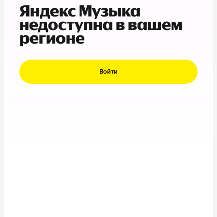
Яндекс Музыка
недоступна в вашем
регионе
Войти