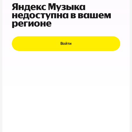
Яндекс Музыка
недоступна в вашем
регионе
Войти