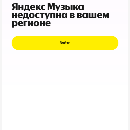
Яндекс Музыка
недоступна в вашем
регионе
Войти