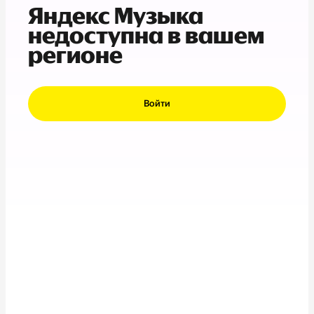
Яндекс Музыка
недоступна в вашем
регионе
Войти