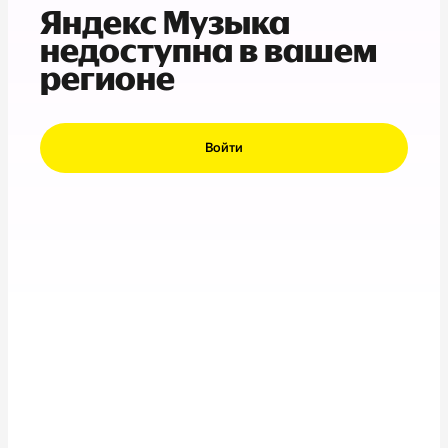
Яндекс Музыка
недоступна в вашем
регионе
Войти