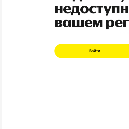
недоступн
вашем ре
Войти