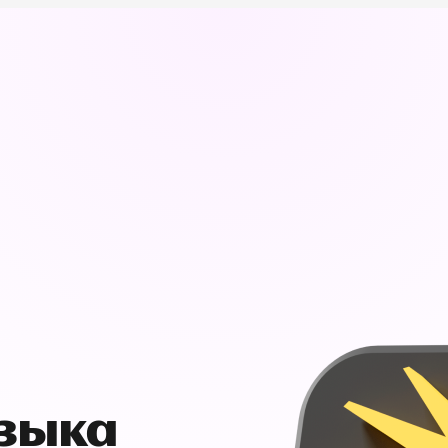
узыка