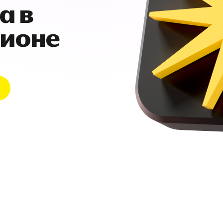
а в
гионе