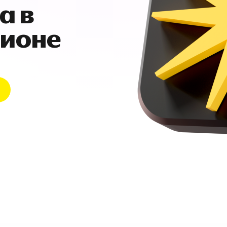
а в
гионе