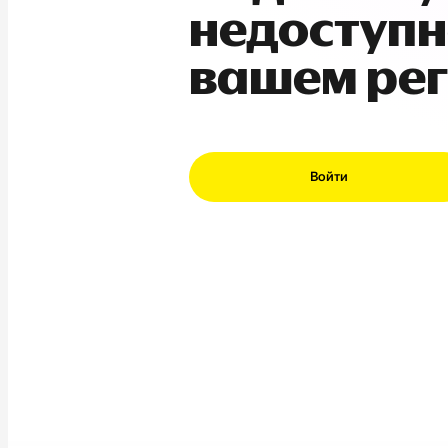
недоступн
вашем ре
Войти