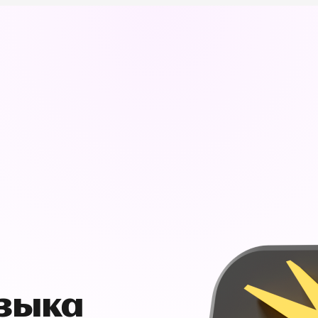
узыка