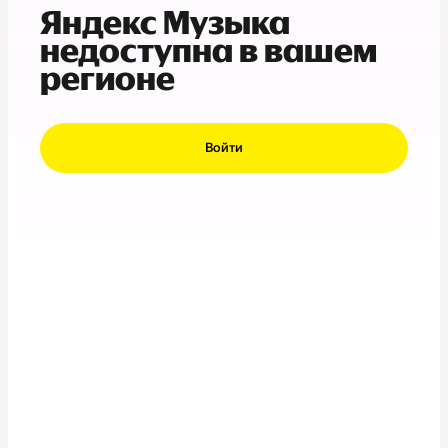
Яндекс Музыка
недоступна в вашем
регионе
Войти