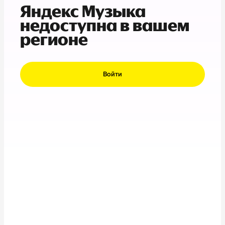
Яндекс Музыка
недоступна в вашем
регионе
Войти