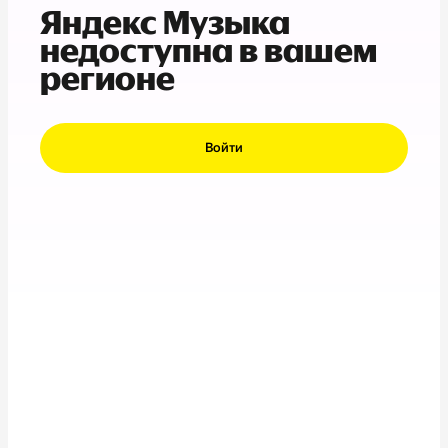
Яндекс Музыка
недоступна в вашем
регионе
Войти