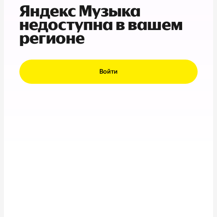
Яндекс Музыка
недоступна в вашем
регионе
Войти