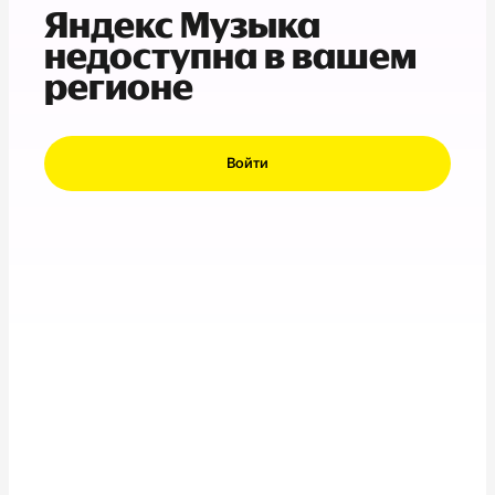
Яндекс Музыка
недоступна в вашем
регионе
Войти