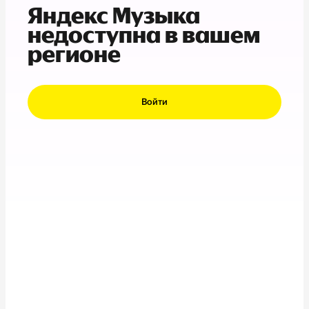
Яндекс Музыка
недоступна в вашем
регионе
Войти