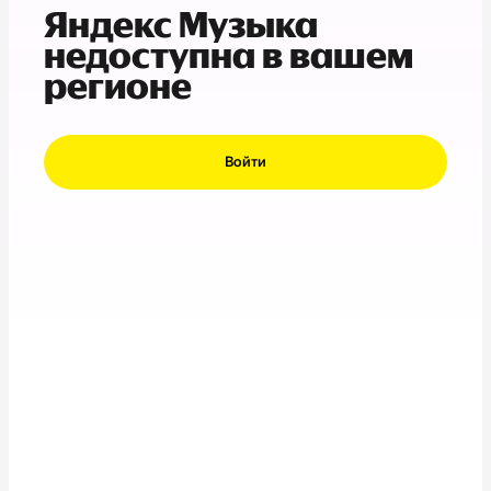
Яндекс Музыка
недоступна в вашем
регионе
Войти