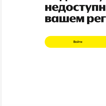
недоступн
вашем ре
Войти