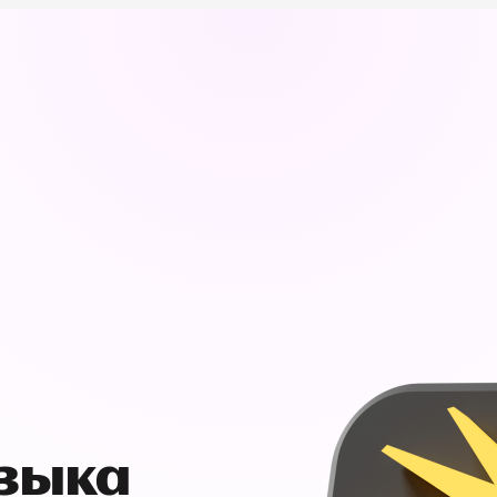
узыка