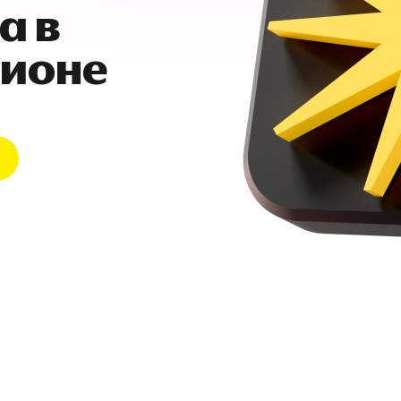
а в
гионе