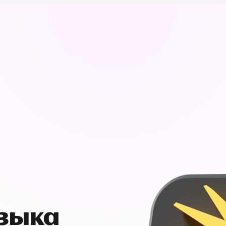
узыка