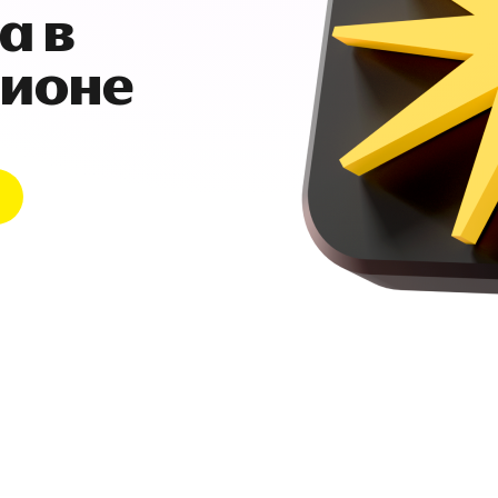
а в
гионе