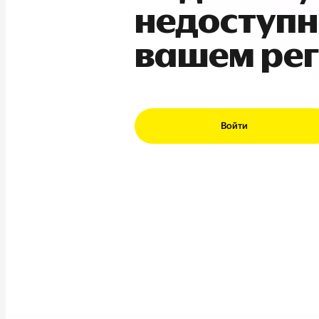
недоступн
вашем ре
Войти