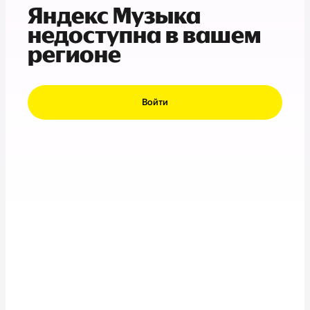
Яндекс Музыка
недоступна в вашем
регионе
Войти