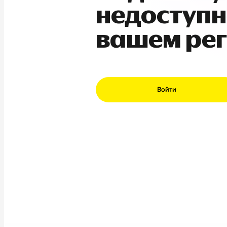
недоступн
вашем ре
Войти