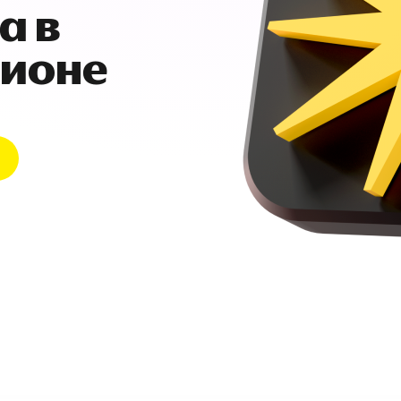
а в
гионе