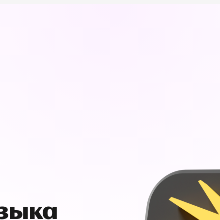
узыка